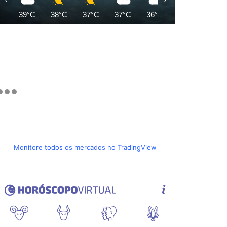
39°C
38°C
37°C
37°C
36°C
35°C
34°C
Monitore todos os mercados no TradingView