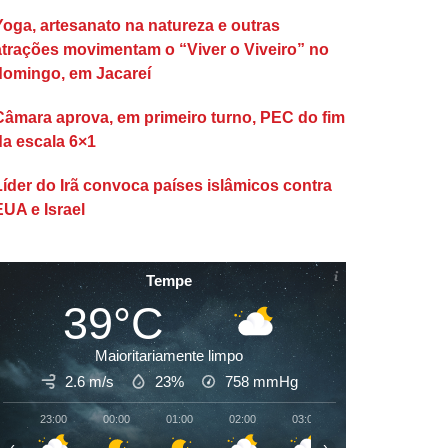
Yoga, artesanato na natureza e outras
atrações movimentam o “Viver o Viveiro” no
domingo, em Jacareí
Câmara aprova, em primeiro turno, PEC do fim
da escala 6×1
Líder do Irã convoca países islâmicos contra
EUA e Israel
Tempe
39°C
Maioritariamente limpo
2.6 m/s
23%
758
mmHg
23:00
00:00
01:00
02:00
03:00
04:00
05:00
‹
›