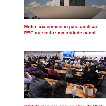
Motta cria comissão para analisar
PEC que reduz maioridade penal