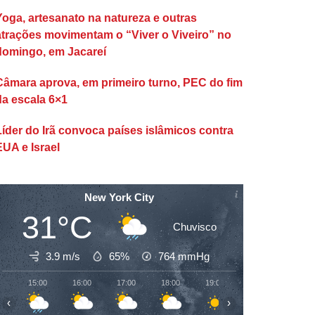
Yoga, artesanato na natureza e outras
atrações movimentam o “Viver o Viveiro” no
domingo, em Jacareí
Câmara aprova, em primeiro turno, PEC do fim
da escala 6×1
Líder do Irã convoca países islâmicos contra
EUA e Israel
New York City
31°C
Chuvisco
3.9 m/s
65%
764
mmHg
15:00
16:00
17:00
18:00
19:00
20:00
21:00
‹
›