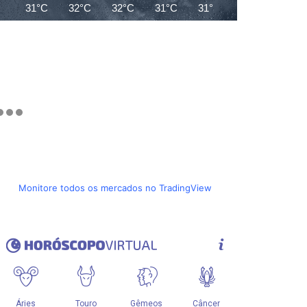
31°C
32°C
32°C
31°C
31°C
29°C
29°C
Monitore todos os mercados no TradingView