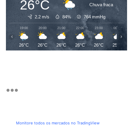
26°C
Chuva fraca
2.2 m/s
84%
764
mmHg
19:00
20:00
21:00
22:00
23:00
00:00
‹
›
26°C
26°C
26°C
26°C
26°C
25°C
Monitore todos os mercados no TradingView