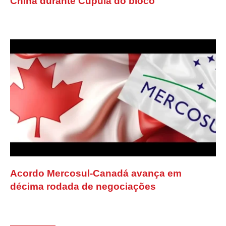
China durante Cúpula do bloco
Acordo Mercosul-Canadá avança em
décima rodada de negociações