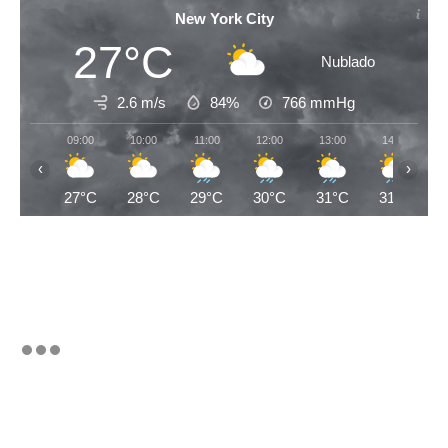
New York City
27°C
Nublado
2.6 m/s
84%
766
mmHg
09:00
10:00
11:00
12:00
13:00
14:00
‹
›
27°C
28°C
29°C
30°C
31°C
31°C