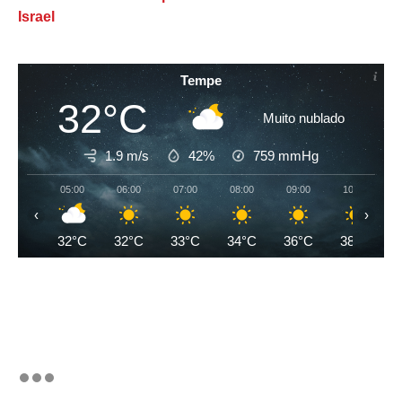
Israel
Tempe
32°C
Muito nublado
1.9 m/s
42%
759
mmHg
05:00
06:00
07:00
08:00
09:00
10:00
‹
›
32°C
32°C
33°C
34°C
36°C
38°C