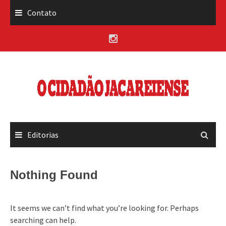
Skip
Contato
to
content
Editorias
Nothing Found
It seems we can’t find what you’re looking for. Perhaps
searching can help.