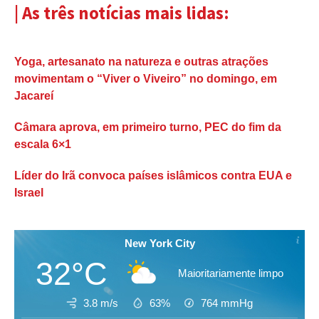
| As três notícias mais lidas:
Yoga, artesanato na natureza e outras atrações
movimentam o “Viver o Viveiro” no domingo, em
Jacareí
Câmara aprova, em primeiro turno, PEC do fim da
escala 6×1
Líder do Irã convoca países islâmicos contra EUA e
Israel
New York City
32°C
Maioritariamente limpo
3.8 m/s
63%
764
mmHg