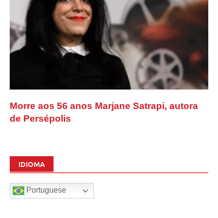
Morre aos 56 anos Marjane Satrapi, autora
de Persépolis
IDIOMA
Portuguese