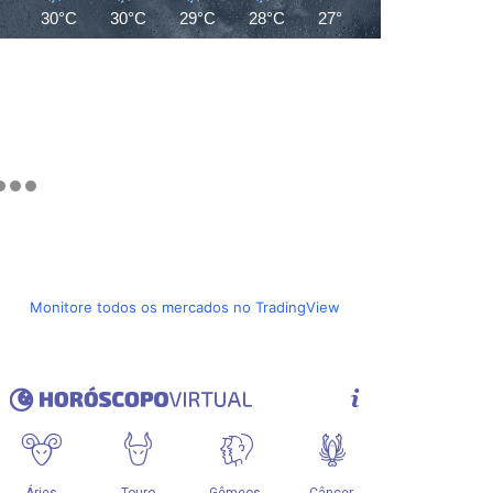
30°C
30°C
29°C
28°C
27°C
27°C
26°C
Monitore todos os mercados no TradingView