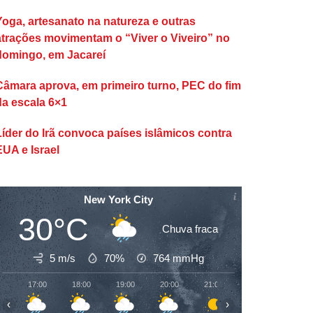
Yoga, artesanato na natureza e outras
atrações movimentam o “Viver o Viveiro” no
domingo, em Jacareí
Câmara aprova, em primeiro turno, PEC do fim
da escala 6×1
Líder do Irã convoca países islâmicos contra
EUA e Israel
New York City
30°C
Chuva fraca
5 m/s
70%
764
mmHg
17:00
18:00
19:00
20:00
21:00
22:00
23:00
‹
›