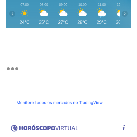
07:00
08:00
09:00
10:00
11:00
12:00
‹
›
24°C
25°C
27°C
28°C
29°C
30°C
Monitore todos os mercados no TradingView