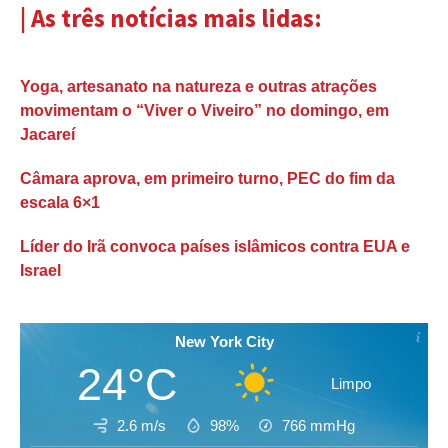
| As três notícias mais lidas:
Yoga, artesanato na natureza e outras atrações
movimentam o “Viver o Viveiro” no domingo, em
Jacareí
Câmara aprova, em primeiro turno, PEC do fim da
escala 6×1
Líder do Irã convoca países islâmicos contra EUA e
Israel
New York City
24°C
Limpo
2.6 m/s
98%
766
mmHg