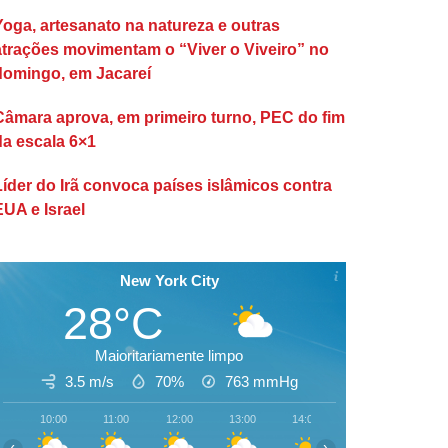
Yoga, artesanato na natureza e outras
atrações movimentam o “Viver o Viveiro” no
domingo, em Jacareí
Câmara aprova, em primeiro turno, PEC do fim
da escala 6×1
Líder do Irã convoca países islâmicos contra
EUA e Israel
New York City
28°C
Maioritariamente limpo
3.5 m/s
70%
763
mmHg
10:00
11:00
12:00
13:00
14:00
15:00
16:00
‹
›