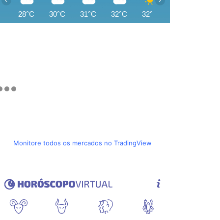
28°C
30°C
31°C
32°C
32°C
33°C
33°C
Monitore todos os mercados no TradingView