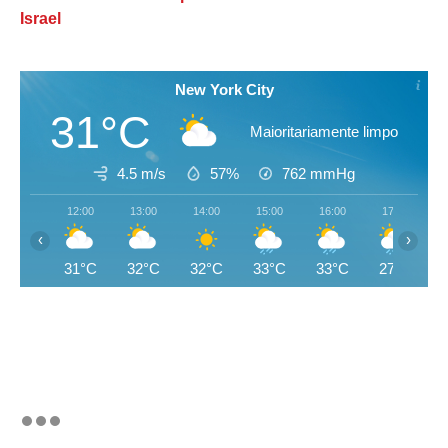
Israel
New York City
31°C
Maioritariamente limpo
4.5 m/s
57%
762
mmHg
12:00
13:00
14:00
15:00
16:00
17:00
‹
›
31°C
32°C
32°C
33°C
33°C
27°C