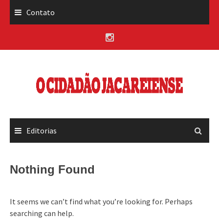
Skip
Contato
to
content
Editorias
Nothing Found
It seems we can’t find what you’re looking for. Perhaps
searching can help.