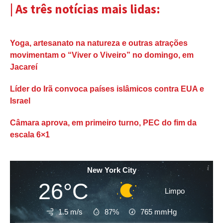
| As três notícias mais lidas:
Yoga, artesanato na natureza e outras atrações
movimentam o “Viver o Viveiro” no domingo, em
Jacareí
Líder do Irã convoca países islâmicos contra EUA e
Israel
Câmara aprova, em primeiro turno, PEC do fim da
escala 6×1
New York City
26°C
Limpo
1.5 m/s
87%
765
mmHg