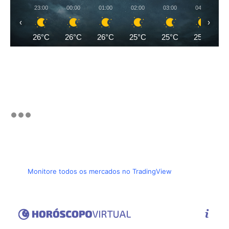
23:00
00:00
01:00
02:00
03:00
04:00
‹
›
26°C
26°C
26°C
25°C
25°C
25°C
Monitore todos os mercados no TradingView