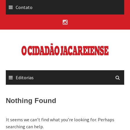
Skip
Contato
to
content
Editorias
Nothing Found
It seems we can’t find what you’re looking for. Perhaps
searching can help.