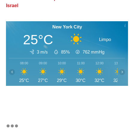
Israel
New York City
25°C
Limpo
3 m/s
85%
762
mmHg
08:00
09:00
10:00
11:00
12:00
13:00
‹
›
25°C
27°C
29°C
30°C
32°C
32°C