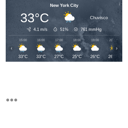
New York City
33°C
Chuvisco
4.1 m/s
51%
761
mmHg
15:00
16:00
17:00
18:00
19:00
20:00
‹
›
33°C
33°C
27°C
25°C
26°C
26°C