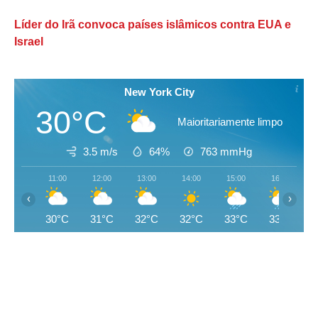
Líder do Irã convoca países islâmicos contra EUA e
Israel
New York City
30°C
Maioritariamente limpo
3.5 m/s
64%
763
mmHg
11:00
12:00
13:00
14:00
15:00
16:00
‹
›
30°C
31°C
32°C
32°C
33°C
33°C