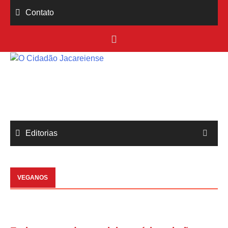
Skip
Contato
to
content
Editorias
VEGANOS