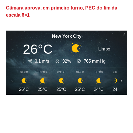
Câmara aprova, em primeiro turno, PEC do fim da
escala 6×1
New York City
26°C
Limpo
3.1 m/s
92%
765
mmHg
01:00
02:00
03:00
04:00
05:00
06:00
‹
›
26°C
25°C
25°C
25°C
24°C
24°C