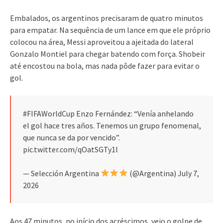
Embalados, os argentinos precisaram de quatro minutos
para empatar. Na sequência de um lance em que ele próprio
colocou na área, Messi aproveitou a ajeitada do lateral
Gonzalo Montiel para chegar batendo com força. Shobeir
até encostou na bola, mas nada pôde fazer para evitar o
gol.
#FIFAWorldCup Enzo Fernández: “Venía anhelando
el gol hace tres años. Tenemos un grupo fenomenal,
que nunca se da por vencido”.
pic.twitter.com/qOatSGTy1l
— Selección Argentina
(@Argentina) July 7,
2026
Aos 47 minutos, no início dos acréscimos, veio o golpe de