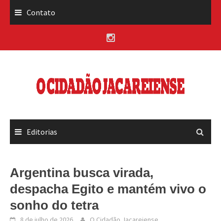
Skip
Contato
to
content
Editorias
Argentina busca virada,
despacha Egito e mantém vivo o
sonho do tetra
8 de julho de 2026
O Cidadão Jacareiense