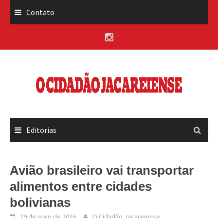
Skip
Contato
to
content
Editorias
Avião brasileiro vai transportar
alimentos entre cidades
bolivianas
29 de maio de 2026
O Cidadão Jacareiense