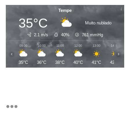
Tempe
35°C
Muito nublado
2.1 m/s
40%
761
mmHg
09:00
10:00
11:00
12:00
13:00
14:00
‹
›
35°C
36°C
38°C
40°C
41°C
42°C