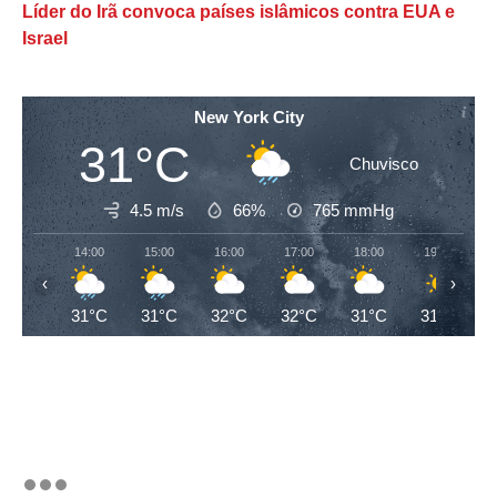
Líder do Irã convoca países islâmicos contra EUA e
Israel
New York City
31°C
Chuvisco
4.5 m/s
66%
765
mmHg
14:00
15:00
16:00
17:00
18:00
19:00
‹
›
31°C
31°C
32°C
32°C
31°C
31°C