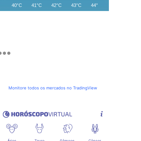
40°C
41°C
42°C
43°C
44°C
44°C
44°C
Monitore todos os mercados no TradingView