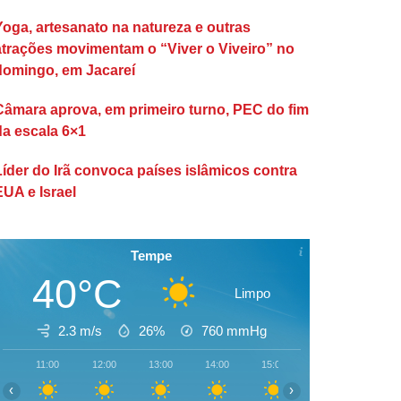
Yoga, artesanato na natureza e outras
atrações movimentam o “Viver o Viveiro” no
domingo, em Jacareí
Câmara aprova, em primeiro turno, PEC do fim
da escala 6×1
Líder do Irã convoca países islâmicos contra
EUA e Israel
Tempe
40°C
Limpo
2.3 m/s
26%
760
mmHg
11:00
12:00
13:00
14:00
15:00
16:00
17:00
‹
›