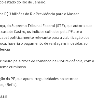
 do estado do Rio de Janeiro.
de R$ 3 bilhões do RioPrevidência para o Master.
ça, do Supremo Tribunal Federal (STF), que autorizou o
sa de Castro, os indícios colhidos pela PF até o
pel politicamente relevante para a viabilização dos
roca, haveria o pagamento de vantagens indevidas ao
dência.
primeiro pela troca de comando na RioPrevidência, com a
quema criminoso.
ção da PF, que apura irregularidades no setor de
s, (Refit).
asil