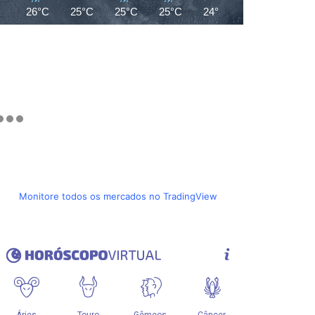
26°C
25°C
25°C
25°C
24°C
24°C
24°C
Monitore todos os mercados no TradingView