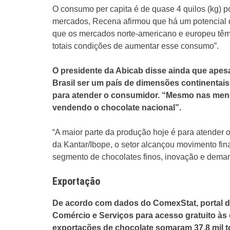
O consumo per capita é de quase 4 quilos (kg) 
mercados, Recena afirmou que há um potencial 
que os mercados norte-americano e europeu têm 
totais condições de aumentar esse consumo”.
O presidente da Abicab disse ainda que apesar
Brasil ser um país de dimensões continentais
para atender o consumidor. “Mesmo nas meno
vendendo o chocolate nacional”.
“A maior parte da produção hoje é para atender
da Kantar/Ibope, o setor alcançou movimento fi
segmento de chocolates finos, inovação e dema
Exportação
De acordo com dados do ComexStat, portal do
Comércio e Serviços para acesso gratuito às e
exportações de chocolate somaram 37,8 mil t