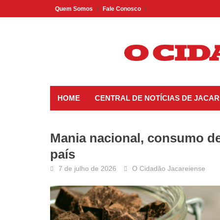
Skip
Quem Somos
Fale Conosco
to
content
HOME
CENTRAL DE NOTÍCIAS DE JACAR
Mania nacional, consumo de
país
7 de julho de 2026
O Cidadão Jacareiense