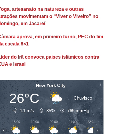
Yoga, artesanato na natureza e outras
atrações movimentam o “Viver o Viveiro” no
domingo, em Jacareí
Câmara aprova, em primeiro turno, PEC do fim
da escala 6×1
Líder do Irã convoca países islâmicos contra
EUA e Israel
New York City
26°C
Chuvisco
4.1 m/s
85%
765
mmHg
18:00
19:00
20:00
21:00
22:00
23:00
00:00
‹
›