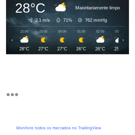
28°C
Maioritariamente limpo
2.1 m/s
71%
762
mmHg
22:00
23:00
00:00
01:00
02:00
03:00
‹
›
28°C
27°C
27°C
26°C
26°C
25°C
Monitore todos os mercados no TradingView