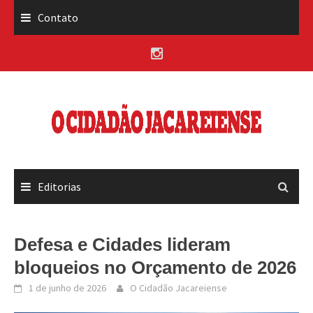
Skip
Contato
to
content
Editorias
Defesa e Cidades lideram
bloqueios no Orçamento de 2026
1 de junho de 2026
O Cidadão Jacareiense