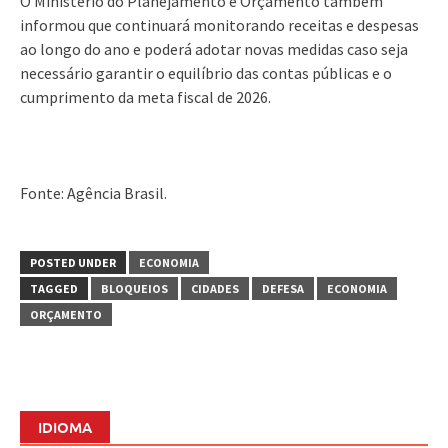
O Ministério do Planejamento e Orçamento também
informou que continuará monitorando receitas e despesas
ao longo do ano e poderá adotar novas medidas caso seja
necessário garantir o equilíbrio das contas públicas e o
cumprimento da meta fiscal de 2026.
Fonte: Agência Brasil.
POSTED UNDER
ECONOMIA
TAGGED
BLOQUEIOS
CIDADES
DEFESA
ECONOMIA
ORÇAMENTO
IDIOMA