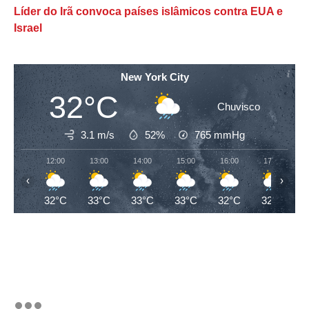
Líder do Irã convoca países islâmicos contra EUA e
Israel
New York City
32°C
Chuvisco
3.1 m/s
52%
765
mmHg
12:00
13:00
14:00
15:00
16:00
17:00
‹
›
32°C
33°C
33°C
33°C
32°C
32°C