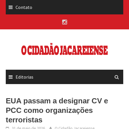
Skip
Contato
to
content
Editorias
EUA passam a designar CV e
PCC como organizações
terroristas
31 de maio de 2026
O Cidadão Jacareiense