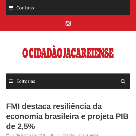
Skip
Contato
to
content
Editorias
FMI destaca resiliência da
economia brasileira e projeta PIB
de 2,5%
2 de junho de 2026
O Cidadão Jacareiense