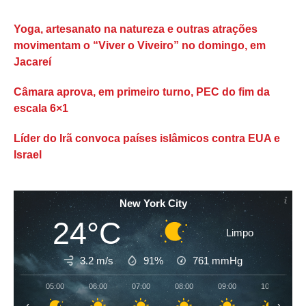
Yoga, artesanato na natureza e outras atrações
movimentam o “Viver o Viveiro” no domingo, em
Jacareí
Câmara aprova, em primeiro turno, PEC do fim da
escala 6×1
Líder do Irã convoca países islâmicos contra EUA e
Israel
New York City
24°C
Limpo
3.2 m/s
91%
761
mmHg
05:00
06:00
07:00
08:00
09:00
10:00
‹
›