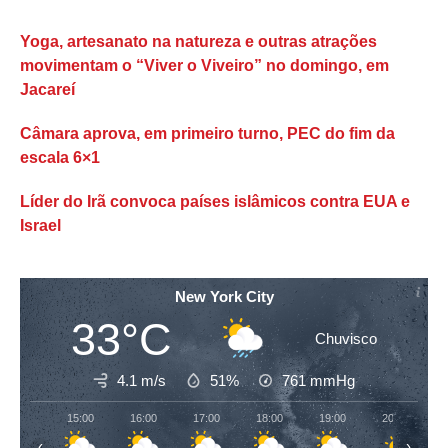
Yoga, artesanato na natureza e outras atrações
movimentam o “Viver o Viveiro” no domingo, em
Jacareí
Câmara aprova, em primeiro turno, PEC do fim da
escala 6×1
Líder do Irã convoca países islâmicos contra EUA e
Israel
New York City
33°C
Chuvisco
4.1 m/s
51%
761
mmHg
15:00
16:00
17:00
18:00
19:00
20:00
‹
›