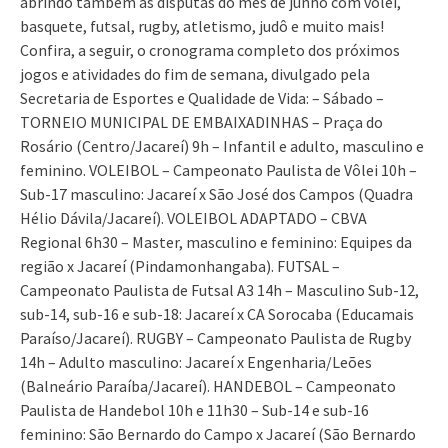
abrindo também as disputas do mês de junho com vôlei,
basquete, futsal, rugby, atletismo, judô e muito mais!
Confira, a seguir, o cronograma completo dos próximos
jogos e atividades do fim de semana, divulgado pela
Secretaria de Esportes e Qualidade de Vida: – Sábado –
TORNEIO MUNICIPAL DE EMBAIXADINHAS – Praça do
Rosário (Centro/Jacareí) 9h – Infantil e adulto, masculino e
feminino. VOLEIBOL – Campeonato Paulista de Vôlei 10h –
Sub-17 masculino: Jacareí x São José dos Campos (Quadra
Hélio Dávila/Jacareí). VOLEIBOL ADAPTADO – CBVA
Regional 6h30 – Master, masculino e feminino: Equipes da
região x Jacareí (Pindamonhangaba). FUTSAL –
Campeonato Paulista de Futsal A3 14h – Masculino Sub-12,
sub-14, sub-16 e sub-18: Jacareí x CA Sorocaba (Educamais
Paraíso/Jacareí). RUGBY – Campeonato Paulista de Rugby
14h – Adulto masculino: Jacareí x Engenharia/Leões
(Balneário Paraíba/Jacareí). HANDEBOL – Campeonato
Paulista de Handebol 10h e 11h30 – Sub-14 e sub-16
feminino: São Bernardo do Campo x Jacareí (São Bernardo