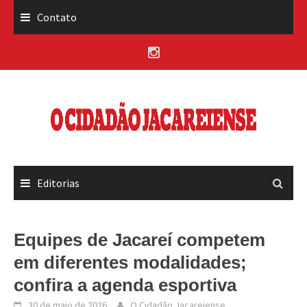
Skip
Contato
to
content
Editorias
Equipes de Jacareí competem
em diferentes modalidades;
confira a agenda esportiva
30 de maio de 2026
O Cidadão Jacareiense