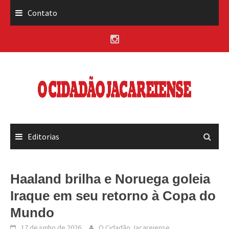
Skip
Contato
to
content
Editorias
Haaland brilha e Noruega goleia
Iraque em seu retorno à Copa do
Mundo
17 de junho de 2026
O Cidadão Jacareiense