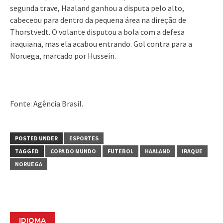
segunda trave, Haaland ganhou a disputa pelo alto,
cabeceou para dentro da pequena área na direção de
Thorstvedt. O volante disputou a bola com a defesa
iraquiana, mas ela acabou entrando. Gol contra para a
Noruega, marcado por Hussein.
Fonte: Agência Brasil.
POSTED UNDER
ESPORTES
TAGGED
COPA DO MUNDO
FUTEBOL
HAALAND
IRAQUE
NORUEGA
IDIOMA