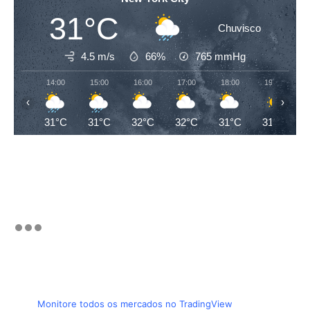
31°C
Chuvisco
4.5 m/s
66%
765
mmHg
14:00
15:00
16:00
17:00
18:00
19:00
‹
›
31°C
31°C
32°C
32°C
31°C
31°C
Monitore todos os mercados no TradingView