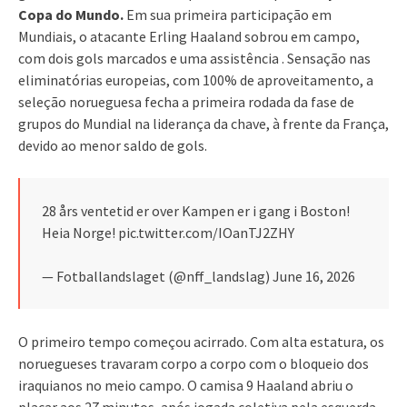
Copa do Mundo.
Em sua primeira participação em
Mundiais, o atacante Erling Haaland sobrou em campo,
com dois gols marcados e uma assistência . Sensação nas
eliminatórias europeias, com 100% de aproveitamento, a
seleção norueguesa fecha a primeira rodada da fase de
grupos do Mundial na liderança da chave, à frente da França,
devido ao menor saldo de gols.
28 års ventetid er over Kampen er i gang i Boston!
Heia Norge! pic.twitter.com/IOanTJ2ZHY
— Fotballandslaget (@nff_landslag) June 16, 2026
O primeiro tempo começou acirrado. Com alta estatura, os
noruegueses travaram corpo a corpo com o bloqueio dos
iraquianos no meio campo. O camisa 9 Haaland abriu o
placar aos 27 minutos, após jogada coletiva pela esquerda,