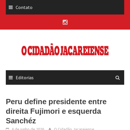
Skip
Contato
to
content
Editorias
Peru define presidente entre
direita Fujimori e esquerda
Sanchéz
6 de junho de 2026
O Cidadão Jacareiense