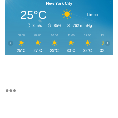
New York City
25°C
Limpo
3 m/s
85%
762
mmHg
08:00
09:00
10:00
11:00
12:00
13:00
‹
›
25°C
27°C
29°C
30°C
32°C
32°C