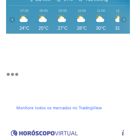
07:00
08:00
09:00
10:00
11:00
12:00
‹
›
24°C
25°C
27°C
28°C
30°C
31°C
Monitore todos os mercados no TradingView