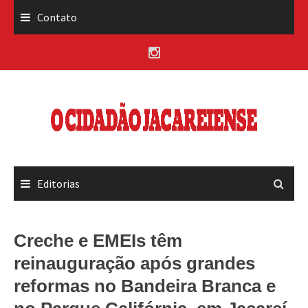
Skip
Contato
to
content
Editorias
Creche e EMEIs têm
reinauguração após grandes
reformas no Bandeira Branca e