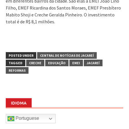
em diferentes bairros da cidade. São elas a EMEI João Lino
Filho, EMEF Ricardina dos Santos Moraes, EMEF Presbítero
Mabito Shoji e Creche Geralda Pinheiro. O investimento
total é de R$ 8,1 milhões.
POSTED UNDER
CENTRAL DE NOTÍCIAS DE JACAREÍ
TAGGED
CRECHE
EDUCAÇÃO
EMEI
JACAREÍ
REFORMAS
IDIOMA
Portuguese