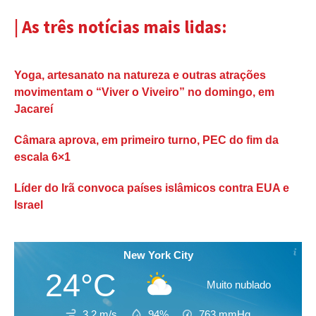
| As três notícias mais lidas:
Yoga, artesanato na natureza e outras atrações
movimentam o “Viver o Viveiro” no domingo, em
Jacareí
Câmara aprova, em primeiro turno, PEC do fim da
escala 6×1
Líder do Irã convoca países islâmicos contra EUA e
Israel
New York City
24°C
Muito nublado
3.2 m/s
94%
763
mmHg