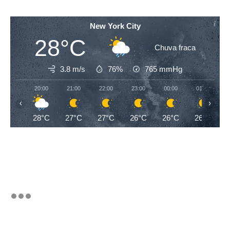
New York City
28°C
Chuva fraca
3.8 m/s
76%
765
mmHg
20:00
21:00
22:00
23:00
00:00
01:00
‹
›
28°C
27°C
27°C
26°C
26°C
26°C