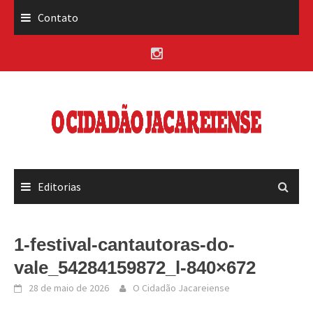
Skip
Contato
to
content
Editorias
1-festival-cantautoras-do-
vale_54284159872_l-840×672
28 de maio de 2026
O Cidadão Jacareiense