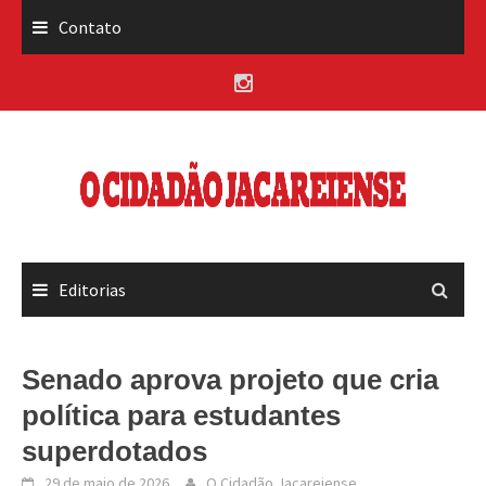
Skip
Contato
to
content
Editorias
Senado aprova projeto que cria
política para estudantes
superdotados
29 de maio de 2026
O Cidadão Jacareiense