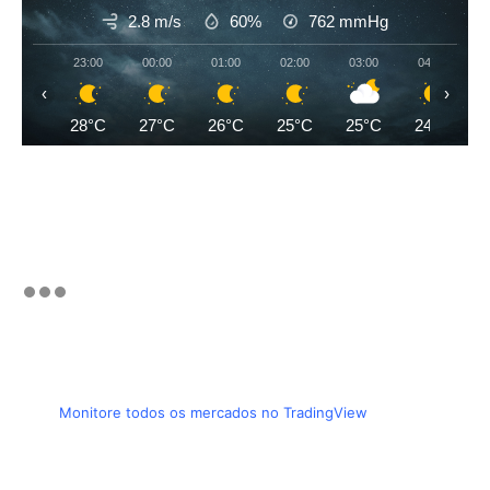
2.8 m/s
60%
762
mmHg
23:00
00:00
01:00
02:00
03:00
04:00
‹
›
28°C
27°C
26°C
25°C
25°C
24°C
Monitore todos os mercados no TradingView