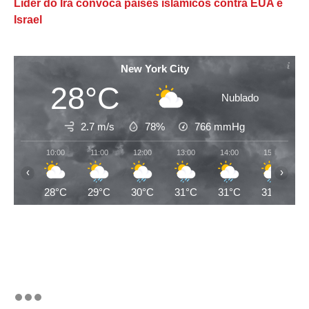
Líder do Irã convoca países islâmicos contra EUA e
Israel
New York City
28°C
Nublado
2.7 m/s
78%
766
mmHg
10:00
11:00
12:00
13:00
14:00
15:00
‹
›
28°C
29°C
30°C
31°C
31°C
31°C