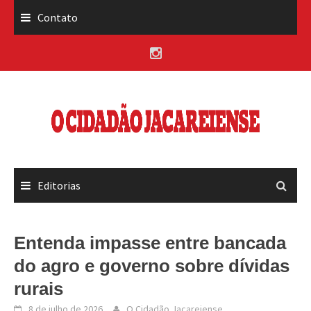
Skip
Contato
to
content
Editorias
Entenda impasse entre bancada
do agro e governo sobre dívidas
rurais
8 de julho de 2026
O Cidadão Jacareiense