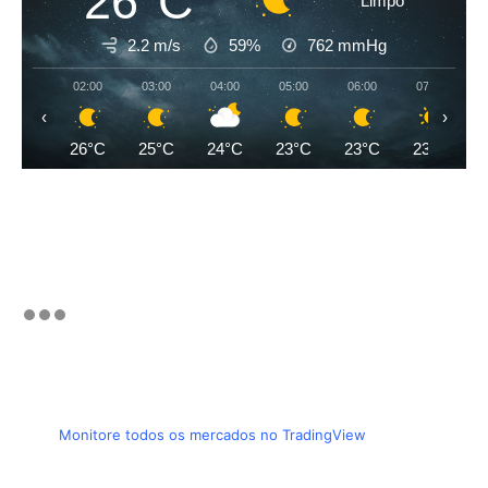
26°C
Limpo
2.2 m/s
59%
762
mmHg
02:00
03:00
04:00
05:00
06:00
07:00
‹
›
26°C
25°C
24°C
23°C
23°C
23°C
Monitore todos os mercados no TradingView