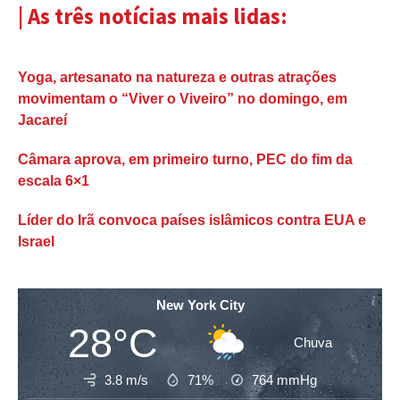
| As três notícias mais lidas:
Yoga, artesanato na natureza e outras atrações
movimentam o “Viver o Viveiro” no domingo, em
Jacareí
Câmara aprova, em primeiro turno, PEC do fim da
escala 6×1
Líder do Irã convoca países islâmicos contra EUA e
Israel
New York City
28°C
Chuva
3.8 m/s
71%
764
mmHg