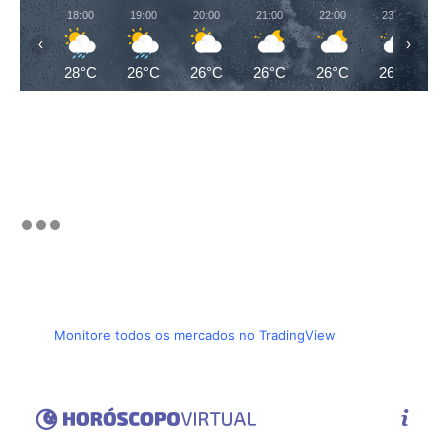
18:00
19:00
20:00
21:00
22:00
23:00
‹
›
28°C
26°C
26°C
26°C
26°C
26°C
Monitore todos os mercados no TradingView