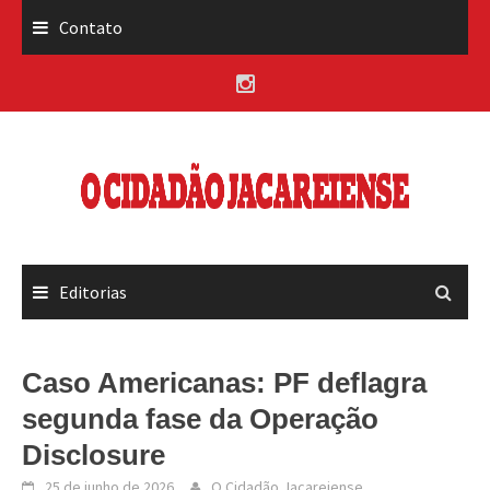
Skip
Contato
to
content
Editorias
Caso Americanas: PF deflagra
segunda fase da Operação
Disclosure
25 de junho de 2026
O Cidadão Jacareiense