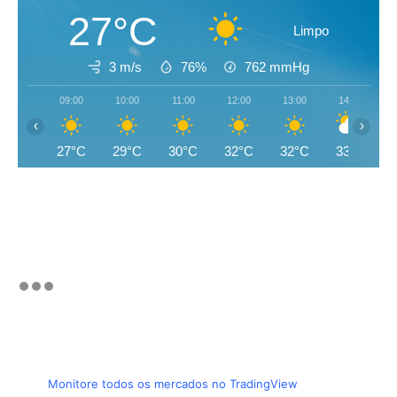
27°C
Limpo
3 m/s
76%
762
mmHg
09:00
10:00
11:00
12:00
13:00
14:00
‹
›
27°C
29°C
30°C
32°C
32°C
33°C
Monitore todos os mercados no TradingView