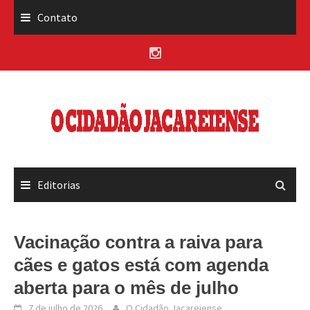
Skip
Contato
to
content
Editorias
Vacinação contra a raiva para
cães e gatos está com agenda
aberta para o mês de julho
7 de julho de 2026
O Cidadão Jacareiense