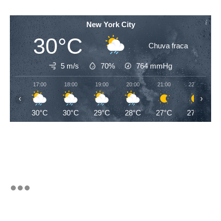
New York City
30°C
Chuva fraca
5 m/s
70%
764
mmHg
17:00
18:00
19:00
20:00
21:00
22:00
‹
›
30°C
30°C
29°C
28°C
27°C
27°C