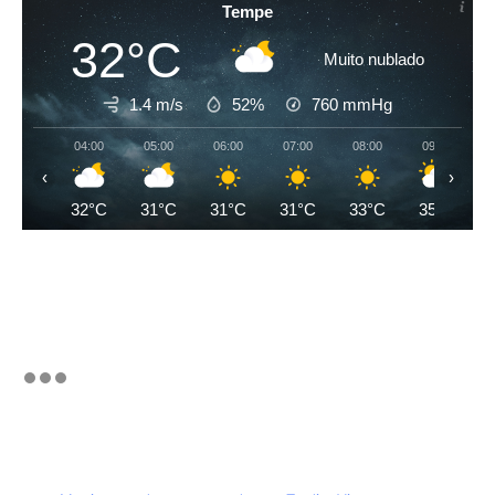
Tempe
32°C
Muito nublado
1.4 m/s
52%
760
mmHg
04:00
05:00
06:00
07:00
08:00
09:00
‹
›
32°C
31°C
31°C
31°C
33°C
35°C