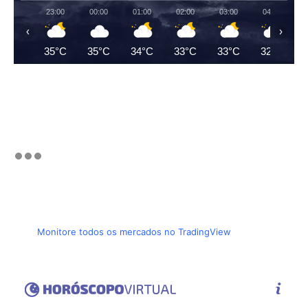
23:00
00:00
01:00
02:00
03:00
04:00
‹
›
35°C
35°C
34°C
33°C
33°C
32°C
Monitore todos os mercados no TradingView