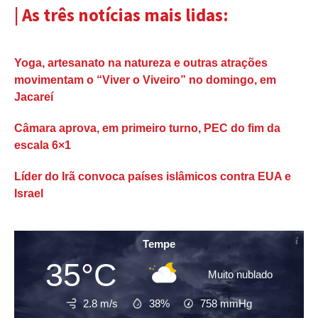
| As três notícias mais lidas:
Yoga, artesanato na natureza e outras atrações
movimentam o “Viver o Viveiro” no domingo, em
Jacareí
Câmara aprova, em primeiro turno, PEC do fim da
escala 6×1
Líder do Irã convoca países islâmicos contra EUA e
Israel
Tempe
35°C
Muito nublado
2.8 m/s
38%
758
mmHg