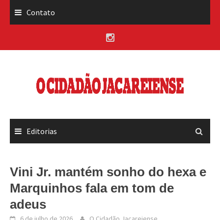
Skip
Contato
to
content
Editorias
Vini Jr. mantém sonho do hexa e
Marquinhos fala em tom de
adeus
6 de julho de 2026
O Cidadão Jacareiense