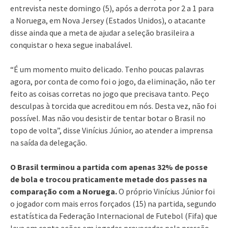
entrevista neste domingo (5), após a derrota por 2 a 1 para
a Noruega, em Nova Jersey (Estados Unidos), o atacante
disse ainda que a meta de ajudar a seleção brasileira a
conquistar o hexa segue inabalável.
“É um momento muito delicado. Tenho poucas palavras
agora, por conta de como foi o jogo, da eliminação, não ter
feito as coisas corretas no jogo que precisava tanto. Peço
desculpas à torcida que acreditou em nós. Desta vez, não foi
possível. Mas não vou desistir de tentar botar o Brasil no
topo de volta”, disse Vinícius Júnior, ao atender a imprensa
na saída da delegação.
O Brasil terminou a partida com apenas 32% de posse
de bola e trocou praticamente metade dos passes na
comparação com a Noruega.
O próprio Vinícius Júnior foi
o jogador com mais erros forçados (15) na partida, segundo
estatística da Federação Internacional de Futebol (Fifa) que
leva em conta ações em jogadas provocadas pela pressão