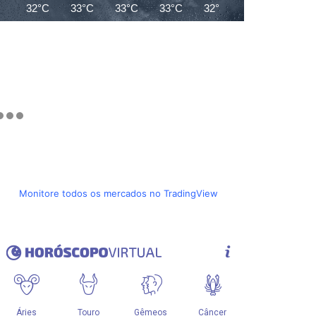
32°C
33°C
33°C
33°C
32°C
32°C
28°C
Monitore todos os mercados no TradingView