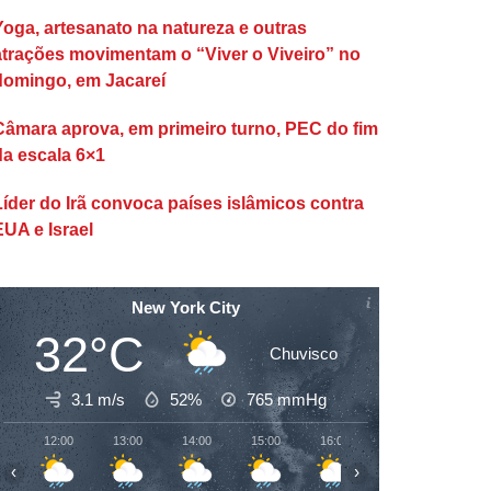
Yoga, artesanato na natureza e outras
atrações movimentam o “Viver o Viveiro” no
domingo, em Jacareí
Câmara aprova, em primeiro turno, PEC do fim
da escala 6×1
Líder do Irã convoca países islâmicos contra
EUA e Israel
New York City
32°C
Chuvisco
3.1 m/s
52%
765
mmHg
12:00
13:00
14:00
15:00
16:00
17:00
18:00
‹
›