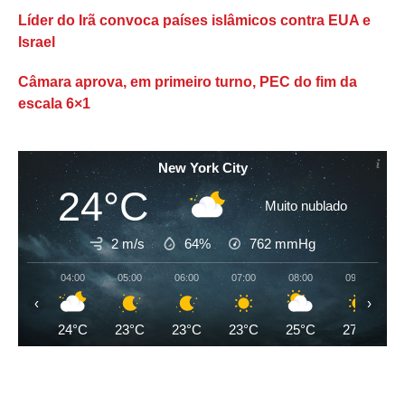
Líder do Irã convoca países islâmicos contra EUA e
Israel
Câmara aprova, em primeiro turno, PEC do fim da
escala 6×1
New York City
24°C
Muito nublado
2 m/s
64%
762
mmHg
04:00
05:00
06:00
07:00
08:00
09:00
‹
›
24°C
23°C
23°C
23°C
25°C
27°C