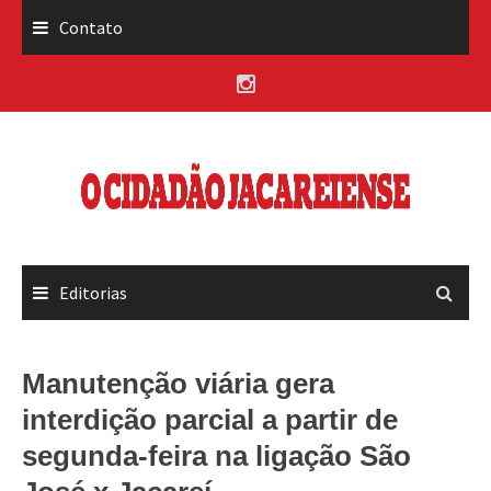
Skip
Contato
to
content
Editorias
Manutenção viária gera
interdição parcial a partir de
segunda-feira na ligação São