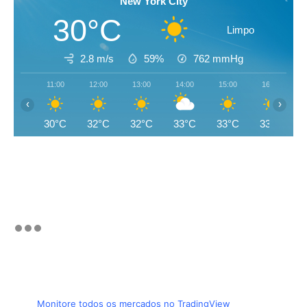
New York City
30°C
Limpo
2.8 m/s
59%
762
mmHg
11:00
12:00
13:00
14:00
15:00
16:00
‹
›
30°C
32°C
32°C
33°C
33°C
33°C
Monitore todos os mercados no TradingView