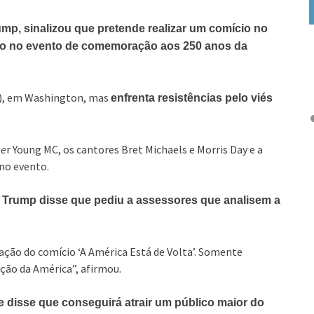
mp, sinalizou que pretende realizar um comício no
ção no evento de comemoração aos 250 anos da
(3), em Washington, mas
enfrenta resistências pelo viés
pe
r Young MC, os cantores Bret Michaels e Morris Day e a
no evento.
Trump disse que pediu a assessores que analisem a
zação do comício ‘A América Está de Volta’. Somente
ção da América”, afirmou.
disse que conseguirá atrair um público maior do