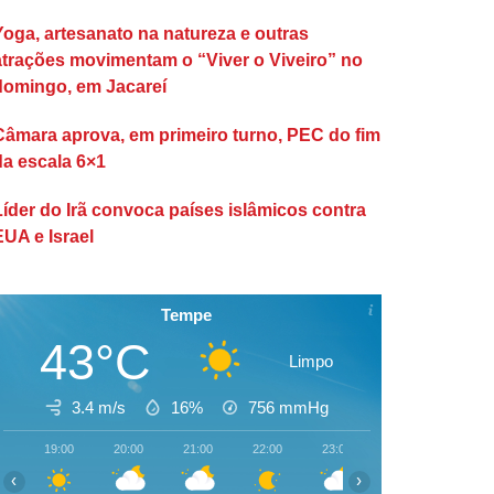
Yoga, artesanato na natureza e outras
atrações movimentam o “Viver o Viveiro” no
domingo, em Jacareí
Câmara aprova, em primeiro turno, PEC do fim
da escala 6×1
Líder do Irã convoca países islâmicos contra
EUA e Israel
Tempe
43°C
Limpo
3.4 m/s
16%
756
mmHg
19:00
20:00
21:00
22:00
23:00
00:00
01:00
‹
›