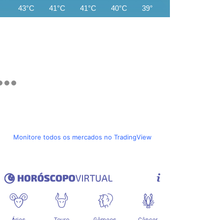
43°C
41°C
41°C
40°C
39°C
38°C
37°C
Monitore todos os mercados no TradingView